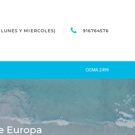
LO LUNES Y MIERCOLES)
916764576
CICMA 2499
e Europa