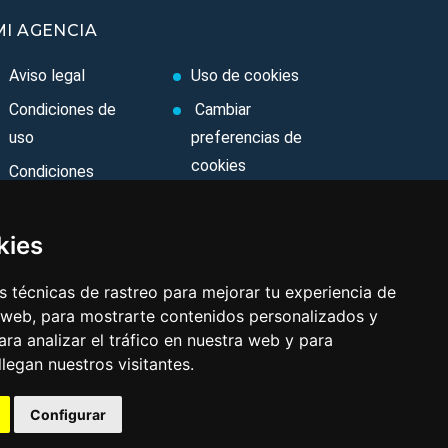
MI AGENCIA
Aviso legal
Uso de cookies
Condiciones de
Cambiar
uso
preferencias de
cookies
Condiciones
Generales
Area privada
Ley de Viajes
Contacto
kies
Combinados
 técnicas de rastreo para mejorar tu experiencia de
Política de
 web, para mostrarte contenidos personalizados y
privacidad
ra analizar el tráfico en nuestra web y para
egan nuestros visitantes.
Configurar
Aviso legal