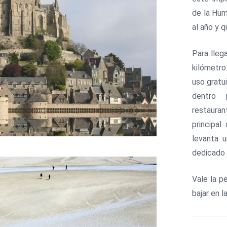
de la Hum
al año y 
Para lleg
kilómetro
uso gratu
dentro 
restauran
principa
levanta 
dedicado 
Vale la p
bajar en l