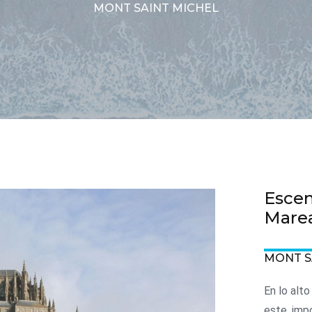
MONT SAINT MICHEL
Escen
Mare
MONT S
En lo alt
este imp