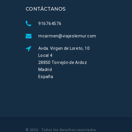
CONTÁCTANOS
916764576
mcarmen@viajeslemur.com
Avda. Virgen de Loreto, 10
Local 4
28850 Torrejón de Ardoz
Madrid
España
©
2026
. Todos los derechos reservados
.