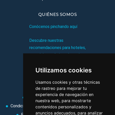
QUIÉNES SOMOS
Conócenos pinchando aquí
Descubre nuestras
recomendaciones para hoteles,
complejos turísticos, hostales,
vacaciones, paquetes de
Utilizamos cookies
viajes, y mucho más!
Usamos cookies y otras técnicas
MI AGENCIA
de rastreo para mejorar tu
experiencia de navegación en
Aviso legal
Condiciones de uso
nuestra web, para mostrarte
Condiciones Generales
Ley de Viajes Combinados
contenidos personalizados y
anuncios adecuados, para analizar
Política de privacidad
Uso de cookies