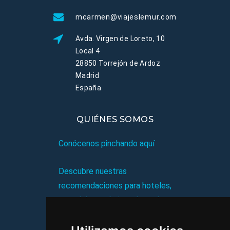
mcarmen@viajeslemur.com
Avda. Virgen de Loreto, 10
Local 4
28850 Torrejón de Ardoz
Madrid
España
QUIÉNES SOMOS
Conócenos pinchando aquí
Descubre nuestras
recomendaciones para hoteles,
complejos turísticos, hostales,
vacaciones, paquetes de
viajes, y mucho más!